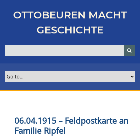
Z
u
OTTOBEUREN MACHT
r
ü
GESCHICHTE
c
k
z
u
r
H
a
u
p
t
s
e
06.04.1915 – Feldpostkarte an
i
Familie Ripfel
t
e