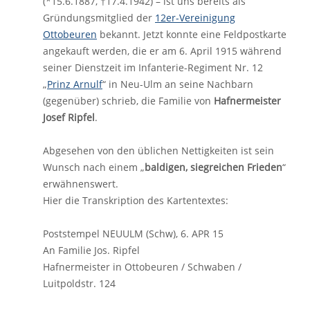
(*15.6.1887,
†
17.4.1942) – ist uns bereits als
Gründungsmitglied der
12er-Vereinigung
Ottobeuren
bekannt. Jetzt konnte eine Feldpostkarte
angekauft werden, die er am 6. April 1915 während
seiner Dienstzeit im Infanterie-Regiment Nr. 12
„
Prinz Arnulf
“ in Neu-Ulm an seine Nachbarn
(gegenüber) schrieb, die Familie von
Hafnermeister
Josef Ripfel
.
Abgesehen von den üblichen Nettigkeiten ist sein
Wunsch nach einem „
baldigen, siegreichen Frieden
“
erwähnenswert.
Hier die Transkription des Kartentextes:
Poststempel NEUULM (Schw), 6. APR 15
An Familie Jos. Ripfel
Hafnermeister in Ottobeuren / Schwaben /
Luitpoldstr. 124