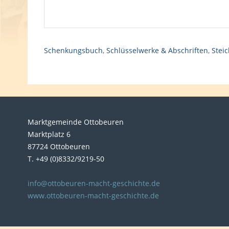
Schenkungsbuch
,
Schlüsselwerke & Abschriften
,
Steic
Marktgemeinde Ottobeuren
Marktplatz 6
87724 Ottobeuren
T. +49 (0)8332/9219-50
info@ottobeuren-macht-geschichte.de
www.ottobeuren-macht-geschichte.de