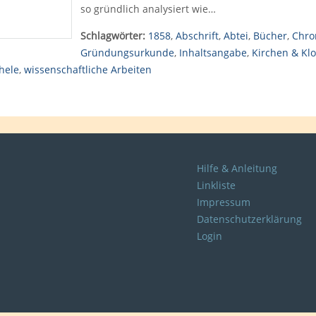
so gründlich analysiert wie…
Schlagwörter:
1858
,
Abschrift
,
Abtei
,
Bücher
,
Chro
Gründungsurkunde
,
Inhaltsangabe
,
Kirchen & Klo
hele
,
wissenschaftliche Arbeiten
Hilfe & Anleitung
Linkliste
Impressum
Datenschutzerklärung
Login