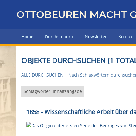
Z
u
OTTOBEUREN MACHT G
r
ü
c
Home
Durchstöbern
Newsletter
Kontakt
k
z
u
OBJEKTE DURCHSUCHEN (1 TOTAL
r
H
ALLE DURCHSUCHEN
Nach Schlagwörtern durchsuche
a
u
p
Schlagwörter: Inhaltsangabe
t
s
1858 - Wissenschaftliche Arbeit über d
e
i
t
e