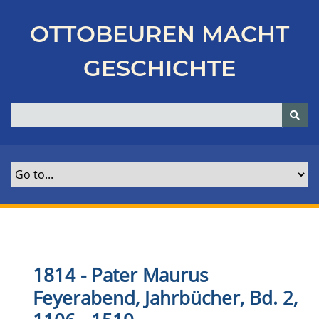
Z
u
OTTOBEUREN MACHT
r
ü
GESCHICHTE
c
k
z
u
r
H
a
u
p
t
s
e
1814 - Pater Maurus
i
Feyerabend, Jahrbücher
, Bd. 2,
t
e