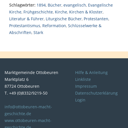
Schlagwörter:
1894
,
Bücher
,
evangelisch
,
Evangelische
Kirche
,
Frühgeschichte
,
Kirche
,
Kirchen & Kloster
,
Literatur & Führer
,
Liturgische Bücher
,
Protestanten
,
Protestantismus
,
Reformation
,
Schlüsselwerke &
Abschriften
,
Stark
Marktgemeinde Ottobeuren
Hilfe & Anleitung
Marktplatz 6
Linkliste
87724 Ottobeuren
Impressum
T. +49 (0)8332/9219-50
Datenschutzerklärung
Login
info@ottobeuren-macht-
geschichte.de
www.ottobeuren-macht-
geschichte.de