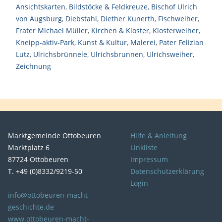
Ansichtskarten
,
Bildstöcke & Feldkreuze
,
Bischof Ulrich
von Augsburg
,
Diebstahl
,
Diether Kunerth
,
Fischweiher
,
Frater Michael Müller
,
Kirchen & Kloster
,
Klosterweiher
,
Kneipp-aktiv-Park
,
Kunst & Kultur
,
Malerei
,
Pater Felizian
Lutz
,
Ulrichsbrünnele
,
Ulrichsbrunnen
,
Ulrichsweiher
,
Zeichnung
Marktgemeinde Ottobeuren
Hilfe & Anleitung
Marktplatz 6
Linkliste
87724 Ottobeuren
Impressum
T. +49 (0)8332/9219-50
Datenschutzerklärung
Login
info@ottobeuren-macht-
geschichte.de
www.ottobeuren-macht-