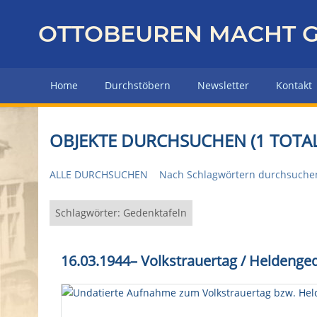
Z
u
OTTOBEUREN MACHT G
r
ü
c
Home
Durchstöbern
Newsletter
Kontakt
k
z
u
OBJEKTE DURCHSUCHEN (1 TOTAL
r
H
ALLE DURCHSUCHEN
Nach Schlagwörtern durchsuche
a
u
p
Schlagwörter: Gedenktafeln
t
s
16.03.1944
–
Volkstrauertag / Heldenge
e
i
t
e