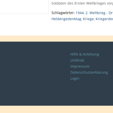
Soldaten des Ersten Weltkrieges vor
Schlagwörter:
1944
,
2. Weltkrieg - Dr
Heldengedenktag
,
Kriege
,
Kriegerde
Hilfe & Anleitung
Linkliste
Impressum
Datenschutzerklärung
Login