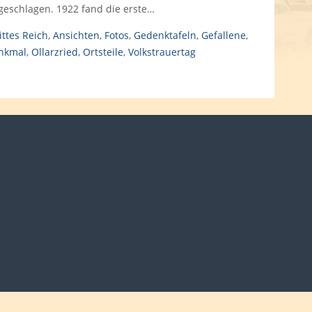
geschlagen. 1922 fand die erste…
ittes Reich
,
Ansichten
,
Fotos
,
Gedenktafeln
,
Gefallene
,
nkmal
,
Ollarzried
,
Ortsteile
,
Volkstrauertag