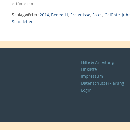
ertönte ein…
Schlagwörter:
2014
,
Benedikt
,
Ereignisse
,
Fotos
,
Gelübte
,
Jube
Schulleiter
Hilfe & Anleitung
Linkliste
Impressum
Datenschutzerklärung
Login