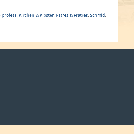
lprofess
,
Kirchen & Kloster
,
Patres & Fratres
,
Schmid
,