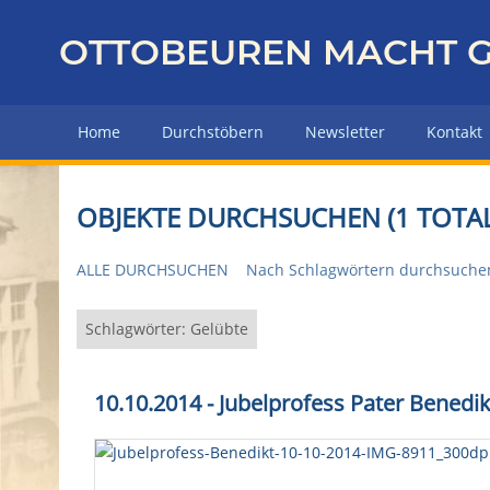
Z
u
OTTOBEUREN MACHT G
r
ü
c
Home
Durchstöbern
Newsletter
Kontakt
k
z
u
OBJEKTE DURCHSUCHEN (1 TOTAL
r
H
ALLE DURCHSUCHEN
Nach Schlagwörtern durchsuche
a
u
p
Schlagwörter: Gelübte
t
s
10.10.2014 - Jubelprofess Pater Benedi
e
i
t
e