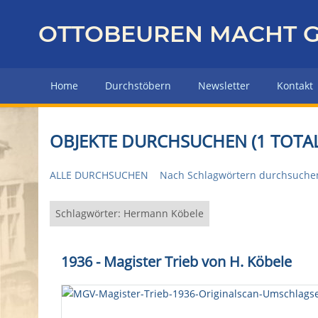
Z
u
OTTOBEUREN MACHT G
r
ü
c
Home
Durchstöbern
Newsletter
Kontakt
k
z
u
OBJEKTE DURCHSUCHEN (1 TOTAL
r
H
ALLE DURCHSUCHEN
Nach Schlagwörtern durchsuche
a
u
p
Schlagwörter: Hermann Köbele
t
s
1936 - Magister Trieb von H. Köbele
e
i
t
e