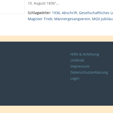
10. August 1836“…
Schlagwörter:
1936
,
Abschrift
,
Gesellschaftliches 
Magister Trieb
,
Männergesangverein
,
MGV Jubilä
Hilfe & Anleitung
Linkliste
Impressum
Datenschutzerklärung
Login