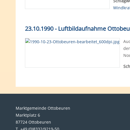
Schlagwö
Windkra
23.10.1990 - Luftbildaufnahme Ottobe
Auc
den
No
Sch
Marktgemeinde Ottobeuren
Marktplatz 6
87724 Ottobeuren
T. +49 (0)8332/9219-50