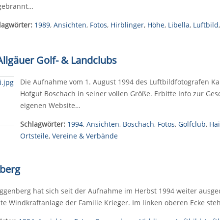
gebrannt…
lagwörter:
1989
,
Ansichten
,
Fotos
,
Hirblinger
,
Höhe
,
Libella
,
Luftbild
Allgäuer Golf- & Landclubs
Die Aufnahme vom 1. August 1994 des Luftbildfotografen Kar
Hofgut Boschach in seiner vollen Größe. Erbitte Info zur Ge
eigenen Website…
Schlagwörter:
1994
,
Ansichten
,
Boschach
,
Fotos
,
Golfclub
,
Hai
Ortsteile
,
Vereine & Verbände
nberg
genberg hat sich seit der Aufnahme im Herbst 1994 weiter ausgede
e Windkraftanlage der Familie Krieger. Im linken oberen Ecke ste