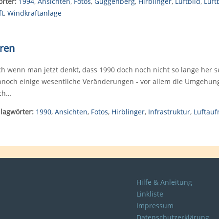
rter:
1994
,
Ansichten
,
Fotos
,
Guggenberg
,
Hirblinger
,
Luftbild
,
Luft
ft
,
Windkraftanlage
uren
h wenn man jetzt denkt, dass 1990 doch noch nicht so lange her se
noch einige wesentliche Veränderungen - vor allem die Umgehungs
ch…
lagwörter:
1990
,
Ansichten
,
Fotos
,
Hirblinger
,
Infrastruktur
,
Luftau
Hilfe & Anleitung
Linkliste
Impressum
Datenschutzerklärung