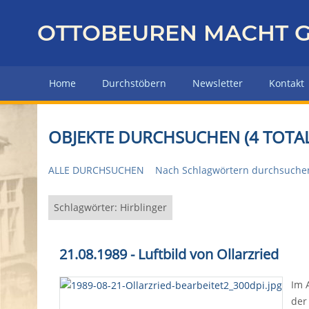
Z
u
OTTOBEUREN MACHT G
r
ü
c
Home
Durchstöbern
Newsletter
Kontakt
k
z
u
OBJEKTE DURCHSUCHEN (4 TOTAL
r
H
ALLE DURCHSUCHEN
Nach Schlagwörtern durchsuche
a
u
p
Schlagwörter: Hirblinger
t
s
21.08.1989 - Luftbild von Ollarzried
e
i
Im 
t
der
e