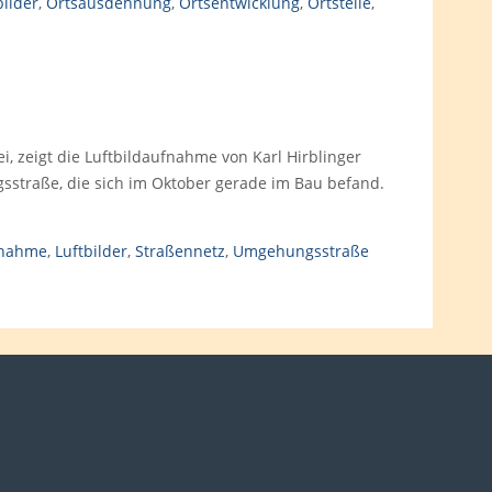
bilder
,
Ortsausdehnung
,
Ortsentwicklung
,
Ortsteile
,
i, zeigt die Luftbildaufnahme von Karl Hirblinger
straße, die sich im Oktober gerade im Bau befand.
fnahme
,
Luftbilder
,
Straßennetz
,
Umgehungsstraße