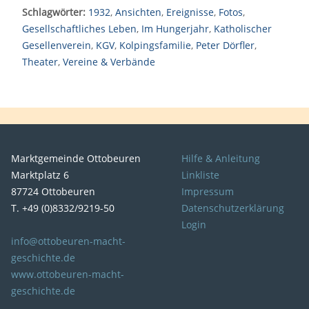
Schlagwörter:
1932
,
Ansichten
,
Ereignisse
,
Fotos
,
Gesellschaftliches Leben
,
Im Hungerjahr
,
Katholischer
Gesellenverein
,
KGV
,
Kolpingsfamilie
,
Peter Dörfler
,
Theater
,
Vereine & Verbände
Marktgemeinde Ottobeuren
Hilfe & Anleitung
Marktplatz 6
Linkliste
87724 Ottobeuren
Impressum
T. +49 (0)8332/9219-50
Datenschutzerklärung
Login
info@ottobeuren-macht-
geschichte.de
www.ottobeuren-macht-
geschichte.de