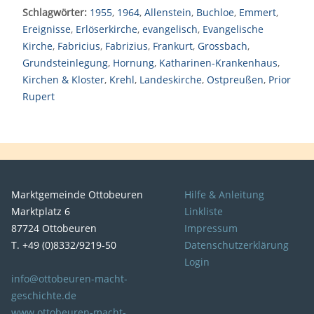
Schlagwörter:
1955
,
1964
,
Allenstein
,
Buchloe
,
Emmert
,
Ereignisse
,
Erlöserkirche
,
evangelisch
,
Evangelische
Kirche
,
Fabricius
,
Fabrizius
,
Frankurt
,
Grossbach
,
Grundsteinlegung
,
Hornung
,
Katharinen-Krankenhaus
,
Kirchen & Kloster
,
Krehl
,
Landeskirche
,
Ostpreußen
,
Prior
Rupert
Marktgemeinde Ottobeuren
Hilfe & Anleitung
Marktplatz 6
Linkliste
87724 Ottobeuren
Impressum
T. +49 (0)8332/9219-50
Datenschutzerklärung
Login
info@ottobeuren-macht-
geschichte.de
www.ottobeuren-macht-