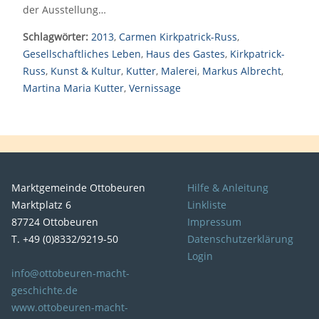
der Ausstellung…
Schlagwörter:
2013
,
Carmen Kirkpatrick-Russ
,
Gesellschaftliches Leben
,
Haus des Gastes
,
Kirkpatrick-
Russ
,
Kunst & Kultur
,
Kutter
,
Malerei
,
Markus Albrecht
,
Martina Maria Kutter
,
Vernissage
Marktgemeinde Ottobeuren
Hilfe & Anleitung
Marktplatz 6
Linkliste
87724 Ottobeuren
Impressum
T. +49 (0)8332/9219-50
Datenschutzerklärung
Login
info@ottobeuren-macht-
geschichte.de
www.ottobeuren-macht-