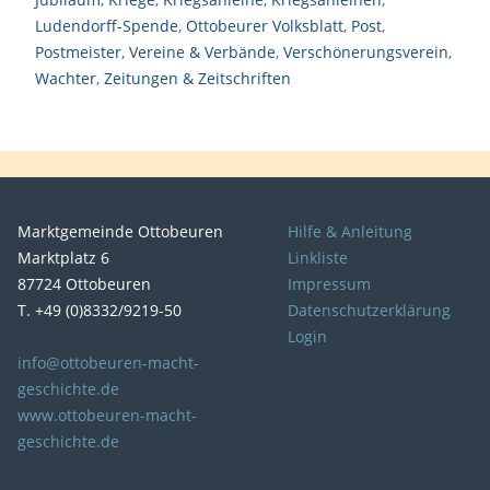
Ludendorff-Spende
,
Ottobeurer Volksblatt
,
Post
,
Postmeister
,
Vereine & Verbände
,
Verschönerungsverein
,
Wachter
,
Zeitungen & Zeitschriften
Marktgemeinde Ottobeuren
Hilfe & Anleitung
Marktplatz 6
Linkliste
87724 Ottobeuren
Impressum
T. +49 (0)8332/9219-50
Datenschutzerklärung
Login
info@ottobeuren-macht-
geschichte.de
www.ottobeuren-macht-
geschichte.de