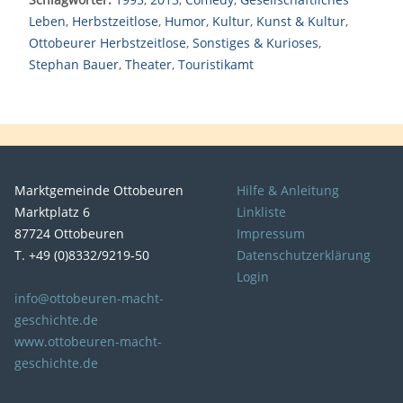
Leben
,
Herbstzeitlose
,
Humor
,
Kultur
,
Kunst & Kultur
,
Ottobeurer Herbstzeitlose
,
Sonstiges & Kurioses
,
Stephan Bauer
,
Theater
,
Touristikamt
Marktgemeinde Ottobeuren
Hilfe & Anleitung
Marktplatz 6
Linkliste
87724 Ottobeuren
Impressum
T. +49 (0)8332/9219-50
Datenschutzerklärung
Login
info@ottobeuren-macht-
geschichte.de
www.ottobeuren-macht-
geschichte.de