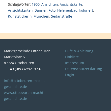
Schlagwörter:
1900
,
Ansichten
,
Ansichtskarte
,
Ansichtskarten
,
Danner
,
Foto
,
Helenenbad
,
koloriert
,
Kunststickerin
,
München
,
Sedanstraße
Marktgemeinde Ottobeuren
Hilfe & Anleitung
Marktplatz 6
Linkliste
87724 Ottobeuren
Impressum
T. +49 (0)8332/9219-50
Datenschutzerklärung
Login
info@ottobeuren-macht-
geschichte.de
www.ottobeuren-macht-
geschichte.de