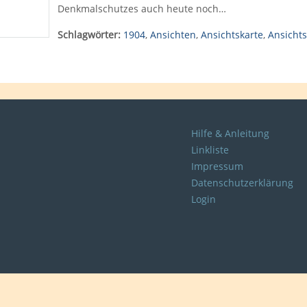
Denkmalschutzes auch heute noch…
Schlagwörter:
1904
,
Ansichten
,
Ansichtskarte
,
Ansichts
Hilfe & Anleitung
Linkliste
Impressum
Datenschutzerklärung
Login