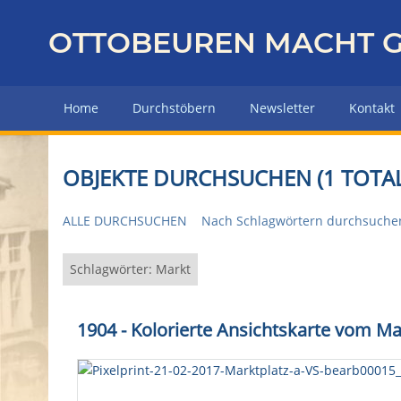
Z
u
OTTOBEUREN MACHT G
r
ü
c
Home
Durchstöbern
Newsletter
Kontakt
k
z
u
OBJEKTE DURCHSUCHEN (1 TOTAL
r
H
ALLE DURCHSUCHEN
Nach Schlagwörtern durchsuche
a
u
p
Schlagwörter: Markt
t
s
1904 - Kolorierte Ansichtskarte vom Ma
e
i
t
e