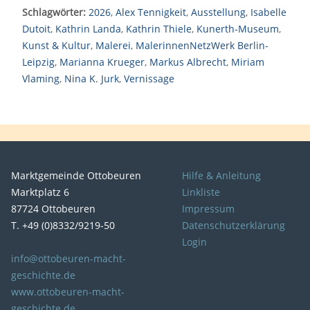
Schlagwörter:
2026
,
Alex Tennigkeit
,
Ausstellung
,
Isabelle
Dutoit
,
Kathrin Landa
,
Kathrin Thiele
,
Kunerth-Museum
,
Kunst & Kultur
,
Malerei
,
MalerinnenNetzWerk Berlin-
Leipzig
,
Marianna Krueger
,
Markus Albrecht
,
Miriam
Vlaming
,
Nina K. Jurk
,
Vernissage
Marktgemeinde Ottobeuren
Hilfe & Anleitung
Marktplatz 6
Linkliste
87724 Ottobeuren
Impressum
T. +49 (0)8332/9219-50
Datenschutzerklärung
Login
info@ottobeuren-macht-
geschichte.de
www.ottobeuren-macht-
geschichte.de