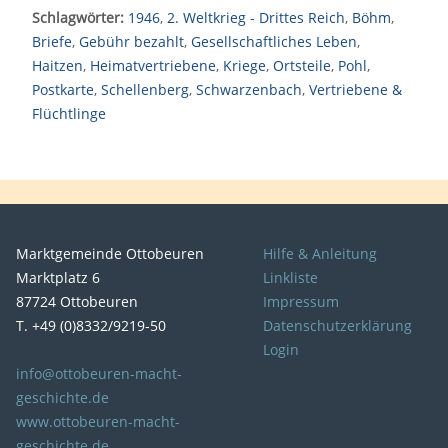
Schlagwörter:
1946
,
2. Weltkrieg - Drittes Reich
,
Böhm
,
Briefe
,
Gebühr bezahlt
,
Gesellschaftliches Leben
,
Haitzen
,
Heimatvertriebene
,
Kriege
,
Ortsteile
,
Pohl
,
Postkarte
,
Schellenberg
,
Schwarzenbach
,
Vertriebene &
Flüchtlinge
Marktgemeinde Ottobeuren
Hilfe & Anleitung
Marktplatz 6
Linkliste
87724 Ottobeuren
Impressum
T. +49 (0)8332/9219-50
Datenschutzerklärung
Login
info@ottobeuren-macht-
geschichte.de
www.ottobeuren-macht-
geschichte.de