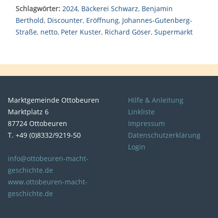
Schlagwörter:
2024
,
Bäckerei Schwarz
,
Benjamin
Berthold
,
Discounter
,
Eröffnung
,
Johannes-Gutenberg-
Straße
,
netto
,
Peter Kuster
,
Richard Göser
,
Supermarkt
Marktgemeinde Ottobeuren
Hilfe & Anleitung
Marktplatz 6
Linkliste
87724 Ottobeuren
Impressum
T. +49 (0)8332/9219-50
Datenschutzerklärung
Login
info@ottobeuren-macht-
geschichte.de
www.ottobeuren-macht-
geschichte.de