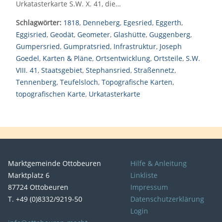
Urkatasterkarte S.W. X. 41, die…
Schlagwörter:
1818
,
Denneberg
,
Egesried
,
Eggerth
,
Eggisried
,
Geodät
,
Geometer
,
Glashütte
,
Guggenberg
,
Gumpersried
,
Gumpratsried
,
Infrastruktur
,
Joseph
Goedel
,
Karten & Pläne
,
Ortsentwicklung
,
Ortsteile
,
S.W.
VIII. 41
,
Staatsgebiet
,
Stephansried
,
Straßennetz
,
Tennenberg
,
Teufelsloch
,
Topografische Karten
,
topografischen Karte
,
Urkatasterkarte
Marktgemeinde Ottobeuren
Hilfe & Anleitung
Marktplatz 6
Linkliste
87724 Ottobeuren
Impressum
T. +49 (0)8332/9219-50
Datenschutzerklärung
Login