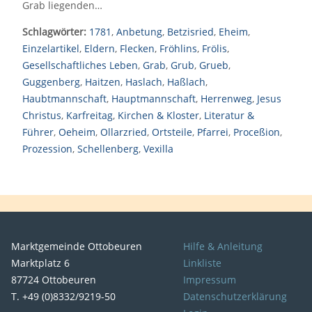
Grab liegenden…
Schlagwörter:
1781
,
Anbetung
,
Betzisried
,
Eheim
,
Einzelartikel
,
Eldern
,
Flecken
,
Fröhlins
,
Frölis
,
Gesellschaftliches Leben
,
Grab
,
Grub
,
Grueb
,
Guggenberg
,
Haitzen
,
Haslach
,
Haßlach
,
Haubtmannschaft
,
Hauptmannschaft
,
Herrenweg
,
Jesus
Christus
,
Karfreitag
,
Kirchen & Kloster
,
Literatur &
Führer
,
Oeheim
,
Ollarzried
,
Ortsteile
,
Pfarrei
,
Proceßion
,
Prozession
,
Schellenberg
,
Vexilla
Marktgemeinde Ottobeuren
Hilfe & Anleitung
Marktplatz 6
Linkliste
87724 Ottobeuren
Impressum
T. +49 (0)8332/9219-50
Datenschutzerklärung