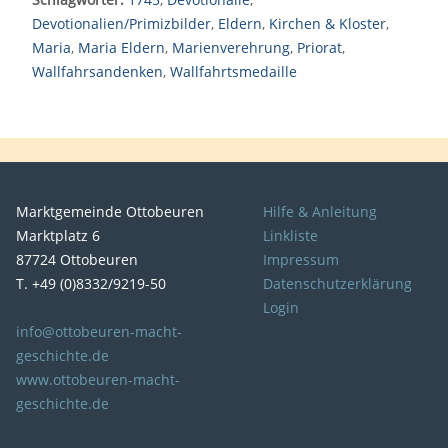
Devotionalien/Primizbilder
,
Eldern
,
Kirchen & Kloster
,
Maria
,
Maria Eldern
,
Marienverehrung
,
Priorat
,
Wallfahrsandenken
,
Wallfahrtsmedaille
Marktgemeinde Ottobeuren
Hilfe & Anleitung
Marktplatz 6
Linkliste
87724 Ottobeuren
Impressum
T. +49 (0)8332/9219-50
Datenschutzerklärung
Login
info@ottobeuren-macht-
geschichte.de
www.ottobeuren-macht-
geschichte.de