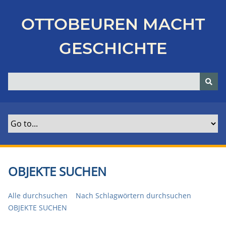
Z
u
OTTOBEUREN MACHT
r
ü
GESCHICHTE
c
k
z
u
r
H
a
u
p
t
OBJEKTE SUCHEN
s
e
Alle durchsuchen
Nach Schlagwörtern durchsuchen
i
OBJEKTE SUCHEN
t
e