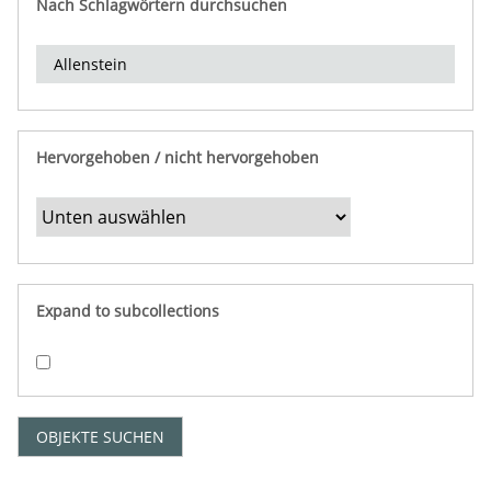
Nach Schlagwörtern durchsuchen
d
e
r
e
i
n
Hervorgehoben / nicht hervorgehoben
g
r
e
n
z
e
Expand to subcollections
n
"
:
1