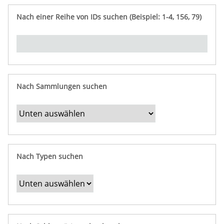
e
n
ü
i
r
p
n
Nach einer Reihe von IDs suchen (Beispiel: 1-4, 156, 79)
t
f
"
y
u
Ü
n
b
g
e
r
b
Nach Sammlungen suchen
e
s
t
i
m
Nach Typen suchen
m
t
e
F
e
l