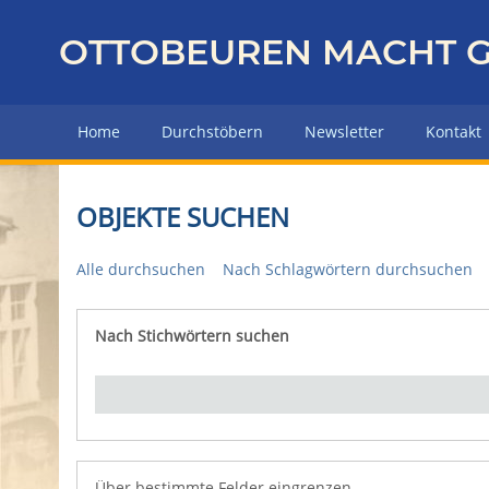
Z
u
OTTOBEUREN MACHT G
r
ü
c
Home
Durchstöbern
Newsletter
Kontakt
k
z
u
OBJEKTE SUCHEN
r
H
Alle durchsuchen
Nach Schlagwörtern durchsuchen
a
u
p
Nach Stichwörtern suchen
Number of rows in "Über bestimmte Felder eingrenz
t
s
e
i
t
e
Über bestimmte Felder eingrenzen