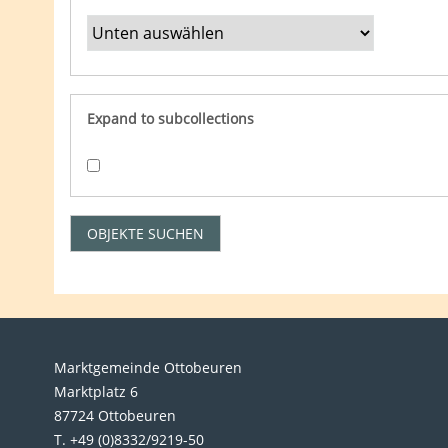
Expand to subcollections
Marktgemeinde Ottobeuren
Marktplatz 6
87724 Ottobeuren
T. +49 (0)8332/9219-50