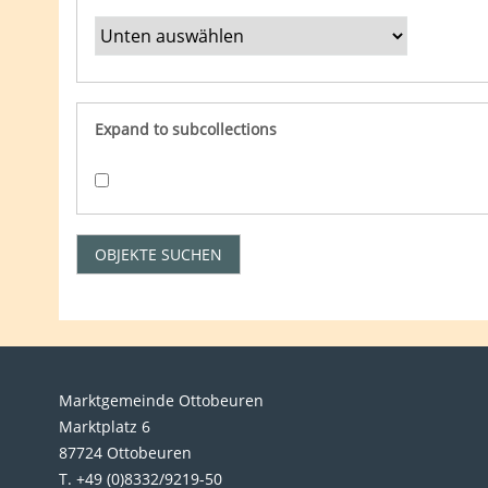
Expand to subcollections
Marktgemeinde Ottobeuren
Marktplatz 6
87724 Ottobeuren
T. +49 (0)8332/9219-50