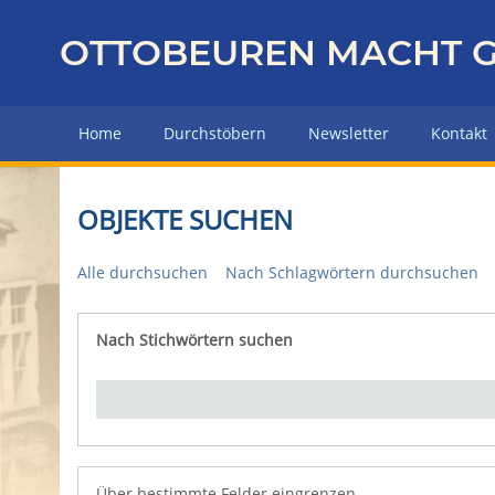
Z
u
OTTOBEUREN MACHT G
r
ü
c
Home
Durchstöbern
Newsletter
Kontakt
k
z
u
OBJEKTE SUCHEN
r
H
Alle durchsuchen
Nach Schlagwörtern durchsuchen
a
u
p
Nach Stichwörtern suchen
Number of rows in "Über bestimmte Felder eingrenz
t
s
e
i
t
e
Über bestimmte Felder eingrenzen