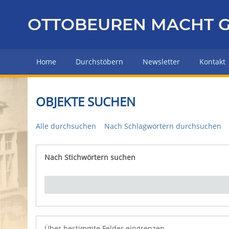
Z
u
OTTOBEUREN MACHT G
r
ü
c
Home
Durchstöbern
Newsletter
Kontakt
k
z
u
OBJEKTE SUCHEN
r
H
Alle durchsuchen
Nach Schlagwörtern durchsuchen
a
u
p
Nach Stichwörtern suchen
Number of rows in "Über bestimmte Felder eingrenz
t
s
e
i
t
e
Über bestimmte Felder eingrenzen