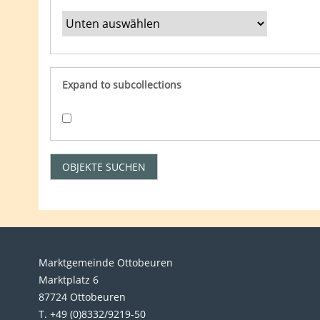
Expand to subcollections
Marktgemeinde Ottobeuren
Marktplatz 6
87724 Ottobeuren
T. +49 (0)8332/9219-50