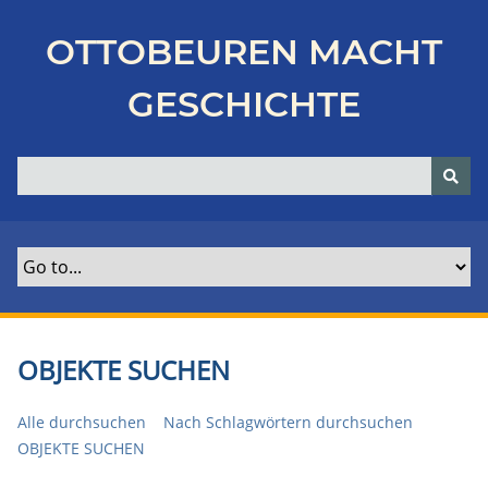
Z
u
OTTOBEUREN MACHT
r
ü
GESCHICHTE
c
k
z
u
r
H
a
u
p
t
OBJEKTE SUCHEN
s
e
Alle durchsuchen
Nach Schlagwörtern durchsuchen
i
OBJEKTE SUCHEN
t
e