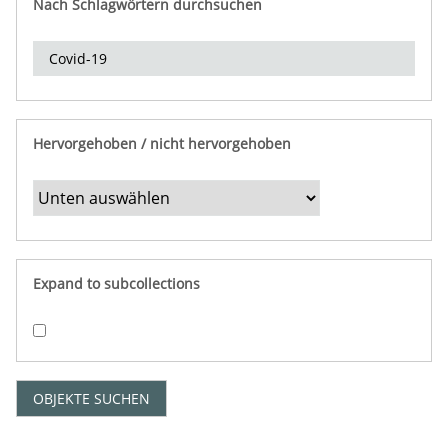
Nach Schlagwörtern durchsuchen
d
e
r
e
i
n
Hervorgehoben / nicht hervorgehoben
g
r
e
n
z
e
Expand to subcollections
n
"
:
1