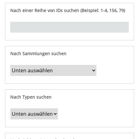
e
n
ü
i
r
p
n
Nach einer Reihe von IDs suchen (Beispiel: 1-4, 156, 79)
t
f
"
y
u
Ü
n
b
g
e
r
b
Nach Sammlungen suchen
e
s
t
i
m
Nach Typen suchen
m
t
e
F
e
l