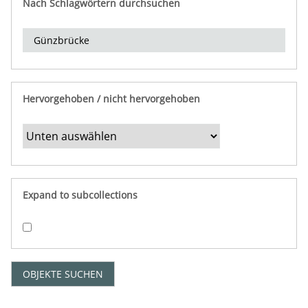
Nach Schlagwörtern durchsuchen
d
e
r
e
i
n
Hervorgehoben / nicht hervorgehoben
g
r
e
n
z
e
Expand to subcollections
n
"
:
1