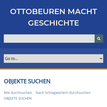
Z
u
OTTOBEUREN MACHT
r
ü
GESCHICHTE
c
k
z
u
r
H
a
u
p
t
OBJEKTE SUCHEN
s
e
Alle durchsuchen
Nach Schlagwörtern durchsuchen
i
OBJEKTE SUCHEN
t
e