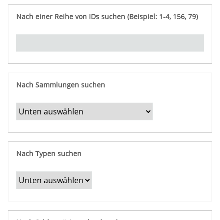
e
n
ü
i
r
p
n
Nach einer Reihe von IDs suchen (Beispiel: 1-4, 156, 79)
t
f
"
y
u
Ü
n
b
g
e
r
b
Nach Sammlungen suchen
e
s
t
i
m
Nach Typen suchen
m
t
e
F
e
l