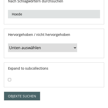
Nach Schlagwörtern durchsuchen
d
e
r
e
i
n
Hervorgehoben / nicht hervorgehoben
g
r
e
n
z
e
Expand to subcollections
n
"
:
1