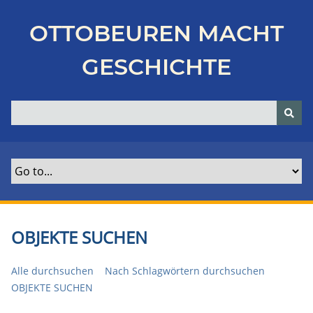
Z
u
OTTOBEUREN MACHT
r
ü
GESCHICHTE
c
k
z
u
r
H
a
u
p
t
OBJEKTE SUCHEN
s
e
Alle durchsuchen
Nach Schlagwörtern durchsuchen
i
OBJEKTE SUCHEN
t
e