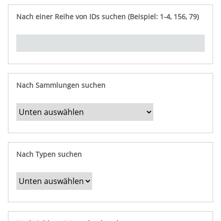
e
n
ü
i
r
p
n
Nach einer Reihe von IDs suchen (Beispiel: 1-4, 156, 79)
t
f
"
y
u
Ü
n
b
g
e
r
b
Nach Sammlungen suchen
e
s
t
i
m
Nach Typen suchen
m
t
e
F
e
l