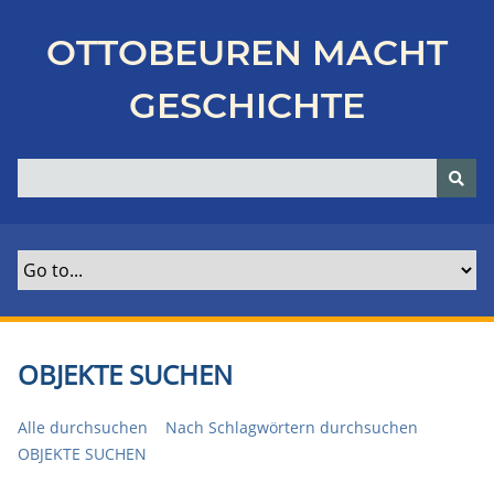
Z
u
OTTOBEUREN MACHT
r
ü
GESCHICHTE
c
k
z
u
r
H
a
u
p
t
OBJEKTE SUCHEN
s
e
Alle durchsuchen
Nach Schlagwörtern durchsuchen
i
OBJEKTE SUCHEN
t
e