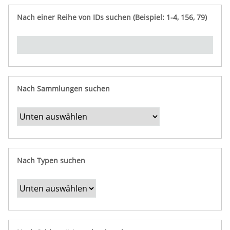
e
n
ü
i
r
p
n
Nach einer Reihe von IDs suchen (Beispiel: 1-4, 156, 79)
t
f
"
y
u
Ü
n
b
g
e
r
b
Nach Sammlungen suchen
e
s
t
i
m
Nach Typen suchen
m
t
e
F
e
l