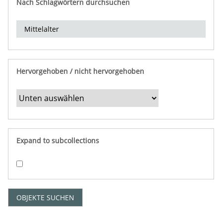
Nach Schlagwörtern durchsuchen
d
e
r
e
i
n
Hervorgehoben / nicht hervorgehoben
g
r
e
n
z
e
Expand to subcollections
n
"
:
1