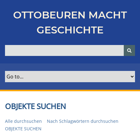
Z
u
OTTOBEUREN MACHT
r
ü
GESCHICHTE
c
k
z
u
r
H
a
u
p
t
OBJEKTE SUCHEN
s
e
Alle durchsuchen
Nach Schlagwörtern durchsuchen
i
OBJEKTE SUCHEN
t
e