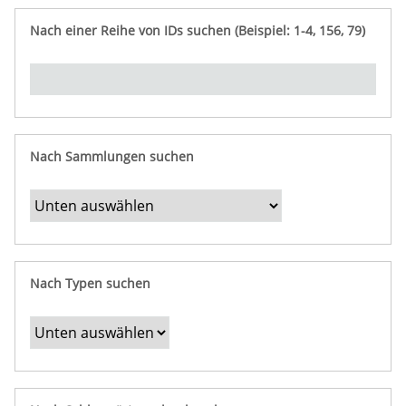
e
n
ü
i
r
p
n
Nach einer Reihe von IDs suchen (Beispiel: 1-4, 156, 79)
t
f
"
y
u
Ü
n
b
g
e
r
b
Nach Sammlungen suchen
e
s
t
i
m
Nach Typen suchen
m
t
e
F
e
l