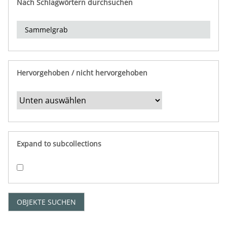
Nach Schlagwörtern durchsuchen
d
e
r
e
i
n
Hervorgehoben / nicht hervorgehoben
g
r
e
n
z
e
Expand to subcollections
n
"
:
1