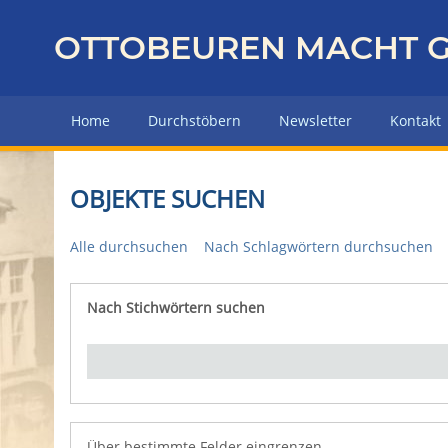
Z
u
OTTOBEUREN MACHT G
r
ü
c
Home
Durchstöbern
Newsletter
Kontakt
k
z
u
OBJEKTE SUCHEN
r
H
Alle durchsuchen
Nach Schlagwörtern durchsuchen
a
u
p
Nach Stichwörtern suchen
Number of rows in "Über bestimmte Felder eingrenz
t
s
e
i
t
e
Über bestimmte Felder eingrenzen