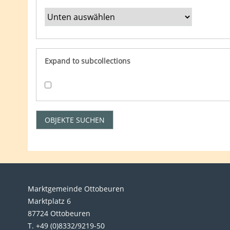
Expand to subcollections
Marktgemeinde Ottobeuren
Marktplatz 6
87724 Ottobeuren
T. +49 (0)8332/9219-50