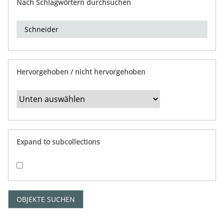
Nach Schlagwörtern durchsuchen
d
e
r
e
i
n
Hervorgehoben / nicht hervorgehoben
g
r
e
n
z
e
Expand to subcollections
n
"
:
1