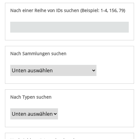
e
n
ü
i
r
p
n
Nach einer Reihe von IDs suchen (Beispiel: 1-4, 156, 79)
t
f
"
y
u
Ü
n
b
g
e
r
b
Nach Sammlungen suchen
e
s
t
i
m
Nach Typen suchen
m
t
e
F
e
l