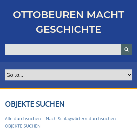
Z
u
OTTOBEUREN MACHT
r
ü
GESCHICHTE
c
k
z
u
r
H
a
u
p
t
OBJEKTE SUCHEN
s
e
Alle durchsuchen
Nach Schlagwörtern durchsuchen
i
OBJEKTE SUCHEN
t
e