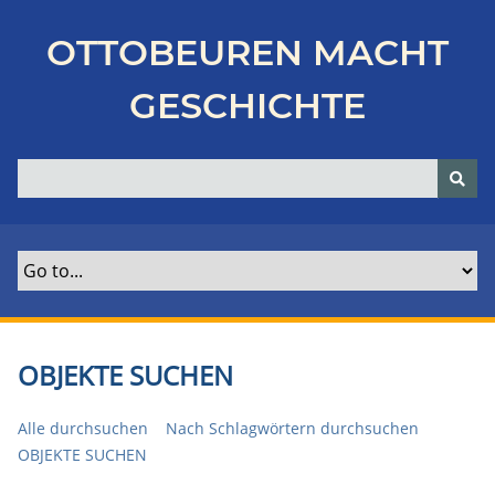
Z
u
OTTOBEUREN MACHT
r
ü
GESCHICHTE
c
k
z
u
r
H
a
u
p
t
OBJEKTE SUCHEN
s
e
Alle durchsuchen
Nach Schlagwörtern durchsuchen
i
OBJEKTE SUCHEN
t
e