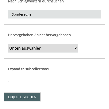
Nach Schlagwörtern durchsuchen
d
e
r
e
i
n
Hervorgehoben / nicht hervorgehoben
g
r
e
n
z
e
Expand to subcollections
n
"
:
1