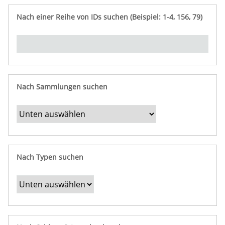
e
n
ü
i
r
p
n
Nach einer Reihe von IDs suchen (Beispiel: 1-4, 156, 79)
t
f
"
y
u
Ü
n
b
g
e
r
b
Nach Sammlungen suchen
e
s
t
i
m
Nach Typen suchen
m
t
e
F
e
l