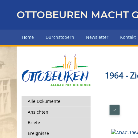
Z
u
OTTOBEUREN MACHT G
r
ü
c
Home
Durchstöbern
Newsletter
Kontakt
k
z
u
r
H
1964 - Z
a
u
p
t
Alle Dokumente
s
<
Ansichten
e
i
Briefe
t
Ereignisse
e