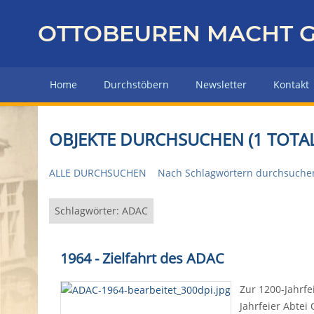
Z
u
OTTOBEUREN MACHT G
r
ü
c
Home
Durchstöbern
Newsletter
Kontakt
k
z
u
OBJEKTE DURCHSUCHEN (1 TOTAL
r
H
ALLE DURCHSUCHEN
Nach Schlagwörtern durchsuche
a
u
p
Schlagwörter: ADAC
t
s
1964 - Zielfahrt des ADAC
e
i
Zur 1200-Jahrfei
t
Jahrfeier Abtei
e