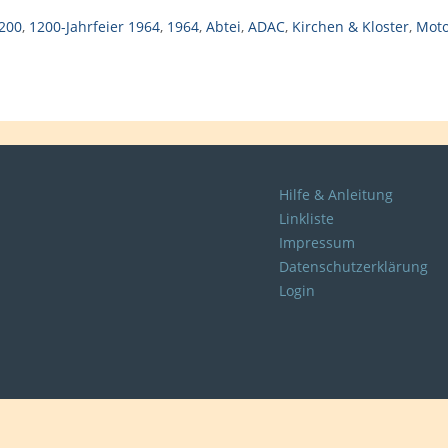
200
,
1200-Jahrfeier 1964
,
1964
,
Abtei
,
ADAC
,
Kirchen & Kloster
,
Moto
Hilfe & Anleitung
Linkliste
Impressum
Datenschutzerklärung
Login