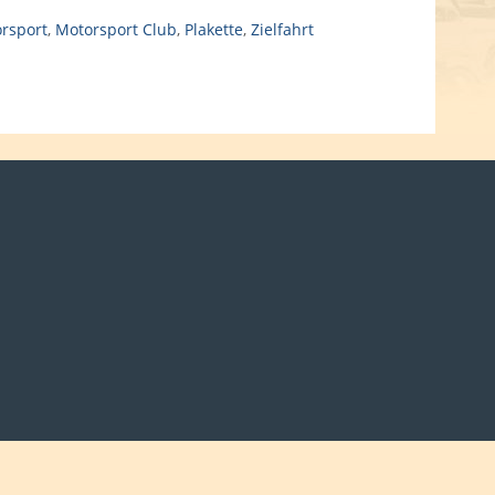
rsport
,
Motorsport Club
,
Plakette
,
Zielfahrt