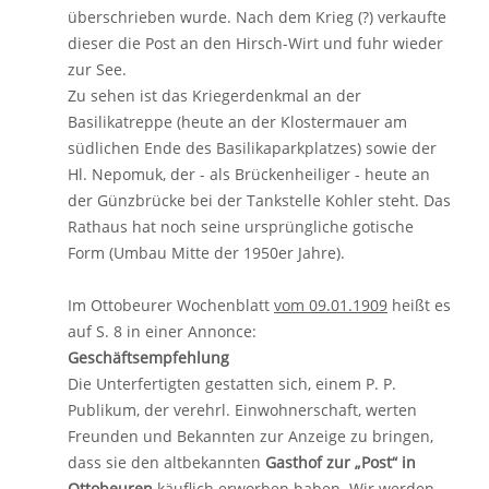
überschrieben wurde. Nach dem Krieg (?) verkaufte
dieser die Post an den Hirsch-Wirt und fuhr wieder
zur See.
Zu sehen ist das Kriegerdenkmal an der
Basilikatreppe (heute an der Klostermauer am
südlichen Ende des Basilikaparkplatzes) sowie der
Hl. Nepomuk, der - als Brückenheiliger - heute an
der Günzbrücke bei der Tankstelle Kohler steht. Das
Rathaus hat noch seine ursprüngliche gotische
Form (Umbau Mitte der 1950er Jahre).
Im Ottobeurer Wochenblatt
vom 09.01.1909
heißt es
auf S. 8 in einer Annonce:
Geschäftsempfehlung
Die Unterfertigten gestatten sich, einem P. P.
Publikum, der verehrl. Einwohnerschaft, werten
Freunden und Bekannten zur Anzeige zu bringen,
dass sie den altbekannten
Gasthof zur „Post“ in
Ottobeuren
käuflich erworben haben. Wir werden