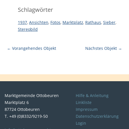
Schlagwörter
1937
,
Ansichten
,
Fotos
,
Marktplatz
,
Rathaus
,
Sieber
,
Stereobild
← Vorangehendes Objekt
Nächstes Objekt →
Marktgemeinde Ottobeuren
Hilfe & Anleitung
Marktplatz 6
Linkliste
87724 Ottobeuren
Impressum
T. +49 (0)8332/9219-50
Datenschutzerklärung
Login