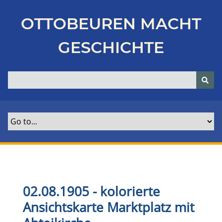
Z
u
OTTOBEUREN MACHT
r
ü
GESCHICHTE
c
k
z
u
r
H
a
u
p
t
s
e
02.08.1905 - kolorierte
i
Ansichtskarte Marktplatz mit
t
e