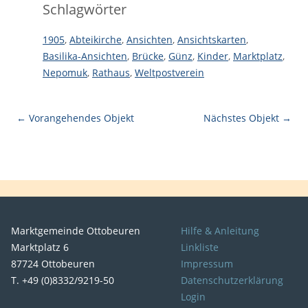
Schlagwörter
1905
,
Abteikirche
,
Ansichten
,
Ansichtskarten
,
Basilika-Ansichten
,
Brücke
,
Günz
,
Kinder
,
Marktplatz
,
Nepomuk
,
Rathaus
,
Weltpostverein
← Vorangehendes Objekt
Nächstes Objekt →
Marktgemeinde Ottobeuren
Hilfe & Anleitung
Marktplatz 6
Linkliste
87724 Ottobeuren
Impressum
T. +49 (0)8332/9219-50
Datenschutzerklärung
Login