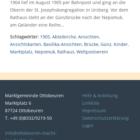
1904 lief im August 1905 per Bahnpost und ging an die
Oberin der St. Josephskongregation in Ursberg. Vor dem
Rathaus steht an der Günzbrücke noch der Nepomuk,
am Geländer eine Reihe…
Schlagwörter:
1905
,
Abteikirche
,
Ansichten
,
Ansichtskarten
,
Basilika-Ansichten
,
Brücke
,
Günz
,
Kinder
,
Marktplatz
,
Nepomuk
,
Rathaus
,
Weltpostverein
Marktgemeinde Ottobeuren
Hilfe & Anleitung
Marktplatz 6
Linkliste
87724 Ottobeuren
Impressum
T. +49 (0)8332/9219-50
Datenschutzerklärung
Login
info@ottobeuren-macht-