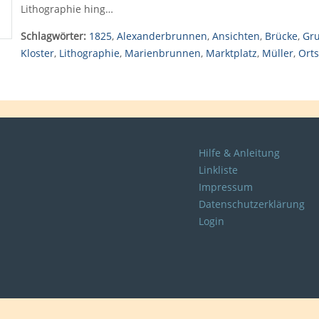
Lithographie hing…
Schlagwörter:
1825
,
Alexanderbrunnen
,
Ansichten
,
Brücke
,
Gru
Kloster
,
Lithographie
,
Marienbrunnen
,
Marktplatz
,
Müller
,
Ort
Hilfe & Anleitung
Linkliste
Impressum
Datenschutzerklärung
Login