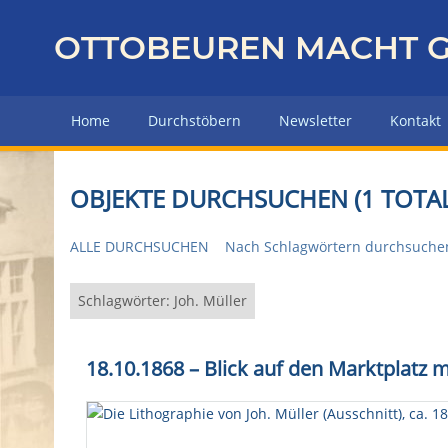
Z
u
OTTOBEUREN MACHT G
r
ü
c
Home
Durchstöbern
Newsletter
Kontakt
k
z
u
OBJEKTE DURCHSUCHEN (1 TOTAL
r
H
ALLE DURCHSUCHEN
Nach Schlagwörtern durchsuche
a
u
p
Schlagwörter: Joh. Müller
t
s
18.10.1868 – Blick auf den Marktplatz 
e
i
t
e