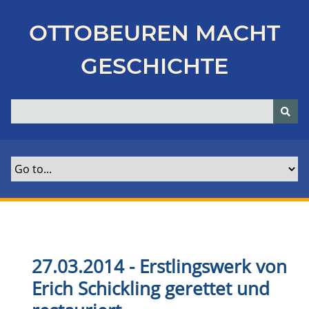
Z
u
OTTOBEUREN MACHT
r
ü
GESCHICHTE
c
k
z
u
r
H
a
u
p
t
s
e
27.03.2014 - Erstlingswerk von
i
Erich Schickling gerettet und
t
e