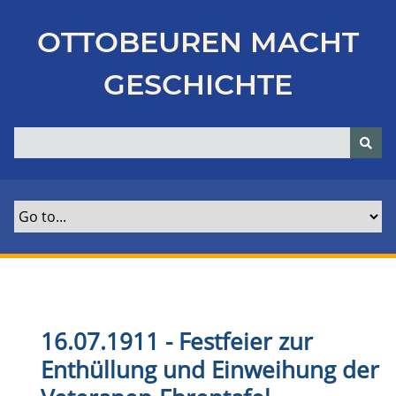
Z
u
OTTOBEUREN MACHT
r
ü
GESCHICHTE
c
k
z
u
r
H
a
u
p
t
s
e
16.07.1911 - Festfeier zur
i
Enthüllung und Einweihung der
t
e