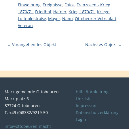
Einweihung
,
Ereignisse
,
Fotos
,
Franzosen - Krieg
1870/71
,
Friedhof
,
Hafner
,
Krieg 1870/71
,
Kriege
,
Luitpoldstraße
,
Mayer
,
Nanu
,
Ottobeurer Volksblatt
,
Veteran
← Vorangehendes Objekt
Nächstes Objekt →
Marktgemeinde Ottobeuren
Hilfe & Anleitung
Marktplatz 6
Linkliste
87724 Ottobeuren
Impressum
T. +49 (0)8332/9219-50
Datenschutzerklärung
Login
info@ottobeuren-macht-