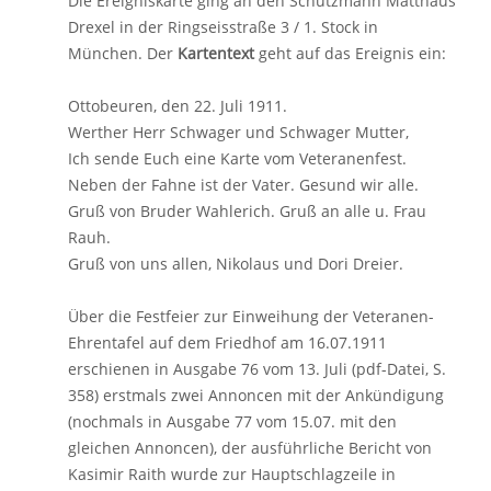
Die Ereigniskarte ging an den Schutzmann Matthäus
Drexel in der Ringseisstraße 3 / 1. Stock in
München. Der
Kartentext
geht auf das Ereignis ein:
Ottobeuren, den 22. Juli 1911.
Werther Herr Schwager und Schwager Mutter,
Ich sende Euch eine Karte vom Veteranenfest.
Neben der Fahne ist der Vater. Gesund wir alle.
Gruß von Bruder Wahlerich. Gruß an alle u. Frau
Rauh.
Gruß von uns allen, Nikolaus und Dori Dreier.
Über die Festfeier zur Einweihung der Veteranen-
Ehrentafel auf dem Friedhof am 16.07.1911
erschienen in Ausgabe 76 vom 13. Juli (pdf-Datei, S.
358) erstmals zwei Annoncen mit der Ankündigung
(nochmals in Ausgabe 77 vom 15.07. mit den
gleichen Annoncen), der ausführliche Bericht von
Kasimir Raith wurde zur Hauptschlagzeile in