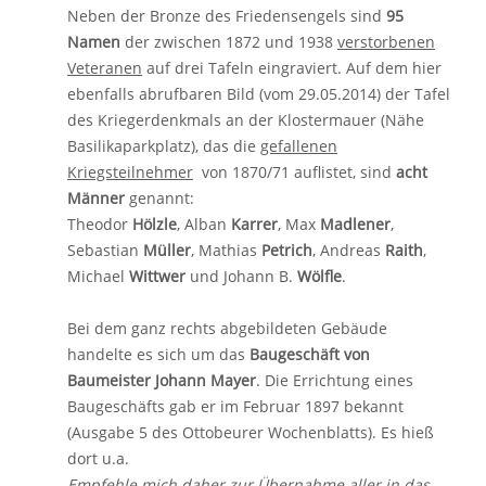
Neben der Bronze des Friedensengels sind
95
Namen
der zwischen 1872 und 1938
verstorbenen
Veteranen
auf drei Tafeln eingraviert. Auf dem hier
ebenfalls abrufbaren Bild (vom 29.05.2014) der Tafel
des Kriegerdenkmals an der Klostermauer (Nähe
Basilikaparkplatz), das die
gefallenen
Kriegsteilnehmer
von 1870/71 auflistet, sind
acht
Männer
genannt:
Theodor
Hölzle
, Alban
Karrer
, Max
Madlener
,
Sebastian
Müller
, Mathias
Petrich
, Andreas
Raith
,
Michael
Wittwer
und Johann B.
Wölfle
.
Bei dem ganz rechts abgebildeten Gebäude
handelte es sich um das
Baugeschäft von
Baumeister Johann Mayer
. Die Errichtung eines
Baugeschäfts gab er im Februar 1897 bekannt
(Ausgabe 5 des Ottobeurer Wochenblatts). Es hieß
dort u.a.
Empfehle mich daher zur Übernahme aller in das