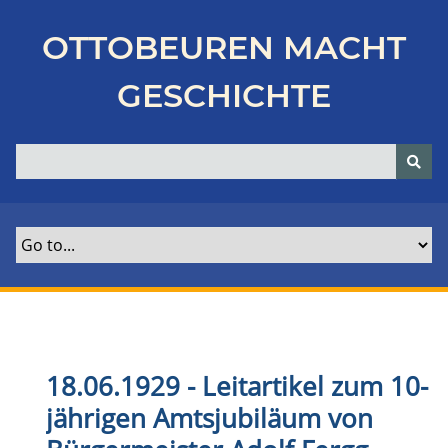
Z
u
OTTOBEUREN MACHT
r
ü
GESCHICHTE
c
k
z
u
r
H
a
u
p
t
s
e
18.06.1929 - Leitartikel zum 10-
i
jährigen Amtsjubiläum von
t
e