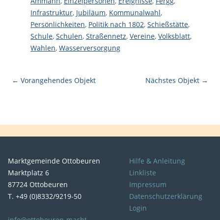
Ammann
,
Einzelpersonen
,
Ereignisse
,
Fergg
,
Infrastruktur
,
Jubiläum
,
Kommunalwahl
,
Persönlichkeiten
,
Politik nach 1802
,
Schießstätte
,
Schule
,
Schulen
,
Straßennetz
,
Vereine
,
Volksblatt
,
Wahlen
,
Wasserversorgung
← Vorangehendes Objekt
Nächstes Objekt →
Marktgemeinde Ottobeuren
Hilfe & Anleitung
Marktplatz 6
Linkliste
87724 Ottobeuren
Impressum
T. +49 (0)8332/9219-50
Datenschutzerklärung
Login
info@ottobeuren-macht-