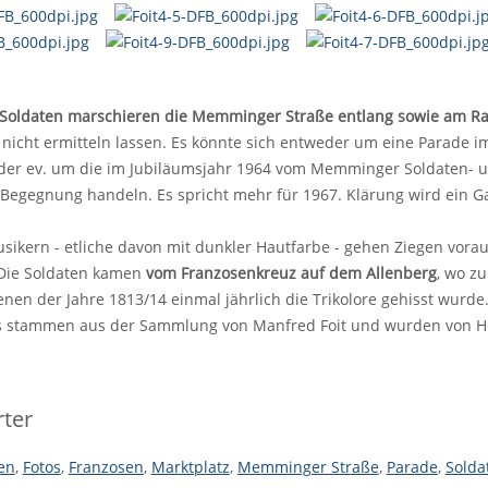
 Soldaten marschieren die Memminger Straße entlang sowie am Ra
 nicht ermitteln lassen. Es könnte sich entweder um eine Parade
 oder ev. um die im Jubiläumsjahr 1964 vom Memminger Soldaten- 
 Begegnung handeln. Es spricht mehr für 1967. Klärung wird ein G
sikern - etliche davon mit dunkler Hautfarbe - gehen Ziegen vorau
 Die Soldaten kamen
vom Franzosenkreuz auf dem Allenberg
, wo z
nen der Jahre 1813/14 einmal jährlich die Trikolore gehisst wurde
os stammen aus der Sammlung von Manfred Foit und wurden von Hel
ter
en
,
Fotos
,
Franzosen
,
Marktplatz
,
Memminger Straße
,
Parade
,
Solda