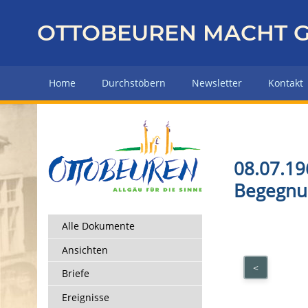
Z
u
OTTOBEUREN MACHT G
r
ü
c
Home
Durchstöbern
Newsletter
Kontakt
k
z
u
r
H
08.07.19
a
Begegnu
u
p
t
Alle Dokumente
s
Ansichten
e
<
i
Briefe
t
Ereignisse
e