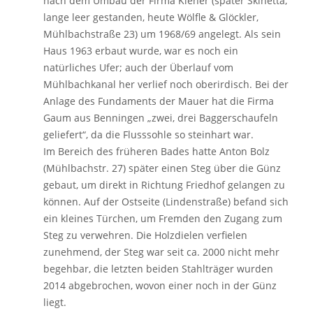
nach dem Umbau der Firma Kiener (später Skinetta,
lange leer gestanden, heute Wölfle & Glöckler,
Mühlbachstraße 23) um 1968/69 angelegt. Als sein
Haus 1963 erbaut wurde, war es noch ein
natürliches Ufer; auch der Überlauf vom
Mühlbachkanal her verlief noch oberirdisch. Bei der
Anlage des Fundaments der Mauer hat die Firma
Gaum aus Benningen „zwei, drei Baggerschaufeln
geliefert“, da die Flusssohle so steinhart war.
Im Bereich des früheren Bades hatte Anton Bolz
(Mühlbachstr. 27) später einen Steg über die Günz
gebaut, um direkt in Richtung Friedhof gelangen zu
können. Auf der Ostseite (Lindenstraße) befand sich
ein kleines Türchen, um Fremden den Zugang zum
Steg zu verwehren. Die Holzdielen verfielen
zunehmend, der Steg war seit ca. 2000 nicht mehr
begehbar, die letzten beiden Stahlträger wurden
2014 abgebrochen, wovon einer noch in der Günz
liegt.