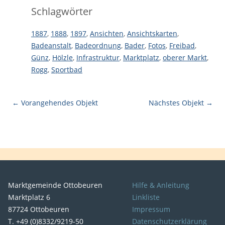
Schlagwörter
1887
,
1888
,
1897
,
Ansichten
,
Ansichtskarten
,
Badeanstalt
,
Badeordnung
,
Bader
,
Fotos
,
Freibad
,
Günz
,
Hölzle
,
Infrastruktur
,
Marktplatz
,
oberer Markt
,
Rogg
,
Sportbad
← Vorangehendes Objekt
Nächstes Objekt →
Marktgemeinde Ottobeuren
Hilfe & Anleitung
Marktplatz 6
Linkliste
87724 Ottobeuren
Impressum
T. +49 (0)8332/9219-50
Datenschutzerklärung