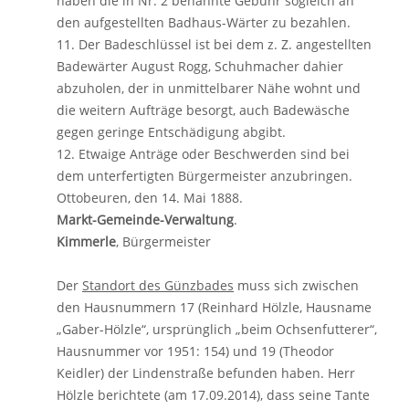
haben die in Nr. 2 benannte Gebühr sogleich an
den aufgestellten Badhaus-Wärter zu bezahlen.
11. Der Badeschlüssel ist bei dem z. Z. angestellten
Badewärter August Rogg, Schuhmacher dahier
abzuholen, der in unmittelbarer Nähe wohnt und
die weitern Aufträge besorgt, auch Badewäsche
gegen geringe Entschädigung abgibt.
12. Etwaige Anträge oder Beschwerden sind bei
dem unterfertigten Bürgermeister anzubringen.
Ottobeuren, den 14. Mai 1888.
Markt-Gemeinde-Verwaltung
.
Kimmerle
, Bürgermeister
Der
Standort des Günzbades
muss sich zwischen
den Hausnummern 17 (Reinhard Hölzle, Hausname
„Gaber-Hölzle“, ursprünglich „beim Ochsenfutterer“,
Hausnummer vor 1951: 154) und 19 (Theodor
Keidler) der Lindenstraße befunden haben. Herr
Hölzle berichtete (am 17.09.2014), dass seine Tante