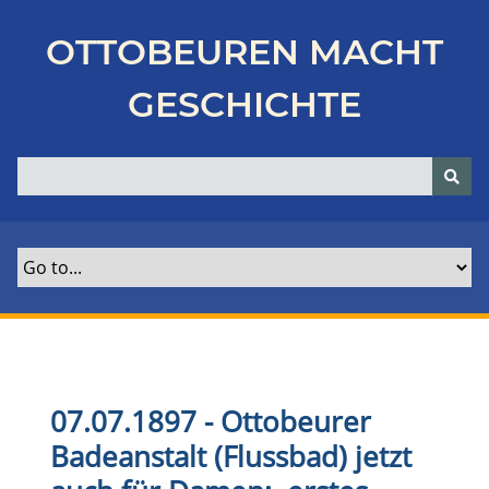
Z
u
OTTOBEUREN MACHT
r
ü
GESCHICHTE
c
k
z
u
r
H
a
u
p
t
s
e
07.07.1897 - Ottobeurer
i
Badeanstalt (Flussbad) jetzt
t
e