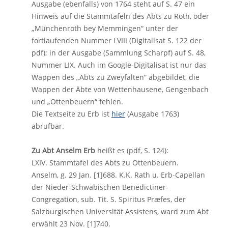
Ausgabe (ebenfalls) von 1764 steht auf S. 47 ein
Hinweis auf die Stammtafeln des Abts zu Roth, oder
„Münchenroth bey Memmingen“ unter der
fortlaufenden Nummer LVIII (Digitalisat S. 122 der
pdf); in der Ausgabe (Sammlung Scharpf) auf S. 48,
Nummer LIX. Auch im Google-Digitalisat ist nur das
Wappen des „Abts zu Zweyfalten“ abgebildet, die
Wappen der Äbte von Wettenhausene, Gengenbach
und „Ottenbeuern“ fehlen.
Die Textseite zu Erb ist
hier
(Ausgabe 1763)
abrufbar.
Zu Abt Anselm Erb
heißt es (pdf, S. 124):
LXIV. Stammtafel des Abts zu Ottenbeuern.
Anselm, g. 29 Jan. [1]688. K.K. Rath u. Erb-Capellan
der Nieder-Schwäbischen Benedictiner-
Congregation, sub. Tit. S. Spiritus Præfes, der
Salzburgischen Universität Assistens, ward zum Abt
erwählt 23 Nov. [1]740.