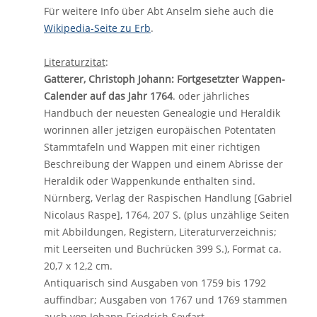
Für weitere Info über Abt Anselm siehe auch die
Wikipedia-Seite zu Erb
.
Literaturzitat
:
Gatterer, Christoph Johann: Fortgesetzter Wappen-
Calender auf das Jahr 1764
. oder jährliches
Handbuch der neuesten Genealogie und Heraldik
worinnen aller jetzigen europäischen Potentaten
Stammtafeln und Wappen mit einer richtigen
Beschreibung der Wappen und einem Abrisse der
Heraldik oder Wappenkunde enthalten sind.
Nürnberg, Verlag der Raspischen Handlung [Gabriel
Nicolaus Raspe], 1764, 207 S. (plus unzählige Seiten
mit Abbildungen, Registern, Literaturverzeichnis;
mit Leerseiten und Buchrücken 399 S.), Format ca.
20,7 x 12,2 cm.
Antiquarisch sind Ausgaben von 1759 bis 1792
auffindbar; Ausgaben von 1767 und 1769 stammen
auch von Johann Friedrich Seyfart.