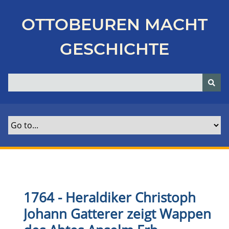
Z
u
OTTOBEUREN MACHT
r
ü
GESCHICHTE
c
k
z
u
r
H
a
u
p
t
s
e
1764 - Heraldiker Christoph
i
Johann Gatterer zeigt Wappen
t
e