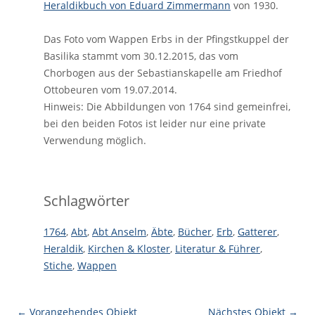
Heraldikbuch von Eduard Zimmermann
von 1930.
Das Foto vom Wappen Erbs in der Pfingstkuppel der
Basilika stammt vom 30.12.2015, das vom
Chorbogen aus der Sebastianskapelle am Friedhof
Ottobeuren vom 19.07.2014.
Hinweis: Die Abbildungen von 1764 sind gemeinfrei,
bei den beiden Fotos ist leider nur eine private
Verwendung möglich.
Schlagwörter
1764
,
Abt
,
Abt Anselm
,
Äbte
,
Bücher
,
Erb
,
Gatterer
,
Heraldik
,
Kirchen & Kloster
,
Literatur & Führer
,
Stiche
,
Wappen
← Vorangehendes Objekt
Nächstes Objekt →