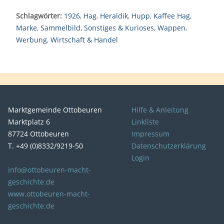
Schlagwörter:
1926
,
Hag
,
Heraldik
,
Hupp
,
Kaffee Hag
,
Marke
,
Sammelbild
,
Sonstiges & Kurioses
,
Wappen
,
Werbung
,
Wirtschaft & Handel
Marktgemeinde Ottobeuren
Hilfe & Anleitung
Marktplatz 6
Linkliste
87724 Ottobeuren
Impressum
T. +49 (0)8332/9219-50
Datenschutzerklärung
Login
info@ottobeuren-macht-
geschichte.de
www.ottobeuren-macht-
geschichte.de