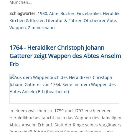
München,…
Schlagwörter:
1930
,
Äbte
,
Bücher
,
Einzelartikel
,
Heraldik
,
Kirchen & Kloster
,
Literatur & Führer
,
Ottobeurer Äbte
,
Wappen
,
Zimmermann
1764 - Heraldiker Christoph Johann
Gatterer zeigt Wappen des Abtes Anselm
Erb
In einem zwischen ca. 1759 und 1792 erschienenen
Heraldikbuches taucht auch das Wappen des damaligen
Abtes Anselm Erb auf. Statt der Ringe seines Vorgängers
Rupert Neß führte Erb drei Sterne im Wappen. Links