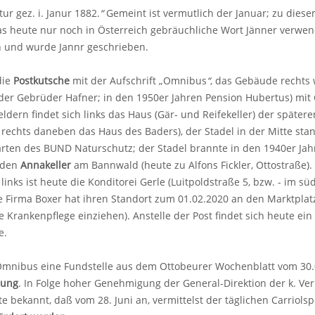
ur gez. i. Janur 1882.
“
Gemeint ist vermutlich der Januar; zu dies
s heute nur noch in Österreich gebräuchliche Wort Jänner verwend
n und wurde Jannr geschrieben.
die
Postkutsche
mit der Aufschrift „Omnibus
“
, das Gebäude rechts 
er Gebrüder Hafner; in den 1950er Jahren Pension Hubertus) mit G
eldern findet sich links das Haus (Gär- und Reifekeller) der späte
 rechts daneben das Haus des Baders), der Stadel in der Mitte stan
rten des BUND Naturschutz; der Stadel brannte in den 1940er Jahre
- den
Annakeller
am Bannwald (heute zu Alfons Fickler, Ottostraße).
inks ist heute die Konditorei Gerle (Luitpoldstraße 5, bzw. - im sü
e Firma Boxer hat ihren Standort zum 01.02.2020 an den Marktplatz
 Krankenpflege einziehen). Anstelle der Post findet sich heute ein
e.
nibus eine Fundstelle aus dem Ottobeurer Wochenblatt vom 30.06
hung
. In Folge hoher Genehmigung der General-Direktion der k. Ve
e bekannt, daß vom 28. Juni an, vermittelst der täglichen Carriol