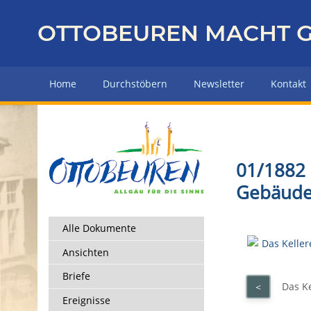
Z
u
OTTOBEUREN MACHT G
r
ü
c
Home
Durchstöbern
Newsletter
Kontakt
k
z
u
r
H
01/1882 
a
Gebäud
u
p
t
Alle Dokumente
s
Ansichten
e
i
Briefe
Das K
<
t
Ereignisse
e