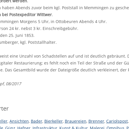
ördert werden
.
haben Abends zuvor beim kgl. Poststall in Memmingen zu gescheh
 bei Postexpeditor Wittwer
.
mmingen Morgens 5 Uhr, in Ottobeuren Abends 4 Uhr.
rson 24 kr. nebst 3 kr. Einschreibgebühr.
en 25. Juni 1853.
mberger, kgl. Poststallhalter.
weist eine Unzahl von Schadstellen auf und ist deutlich gebräunt.
gitaler Restaurierung; es fehlt noch ein Teil der Straße und der G
e. Das Gesamtbild wurde der Dateigröße deutlich verkleinert, der
pf, 08/2017
ter
ller
,
Ansichten
,
Bader
,
Bierkeller
,
Brauereien
,
Brenner
,
Cariolspost
le
,
Günz
,
Hafner
,
Infrastruktur
,
Kunst & Kultur
,
Malerei
,
Omnibus
,
P