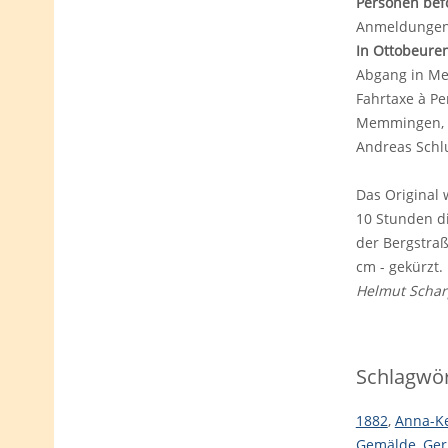
Personen bef
Anmeldungen 
In Ottobeuren
Abgang in Me
Fahrtaxe à Pe
Memmingen, d
Andreas Schlu
Das Original 
10 Stunden di
der Bergstraß
cm - gekürzt.
Helmut Schar
Schlagwör
1882
,
Anna-Ke
Gemälde
,
Ger