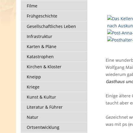
Filme
Frühgeschichte
Gesellschaftliches Leben
Infrastruktur
Karten & Pläne
Katastrophen
Eine wunderb
Kirchen & Kloster
Wolfgang Maie
wiederum gab 
Kneipp
Gasthaus und
Kriege
Einige ältere
Kunst & Kultur
taucht aber er
Literatur & Führer
Natur
Gezeichnet wu
was mit ps (ev
Ortsentwicklung