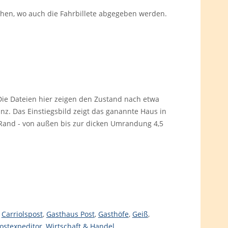
en, wo auch die Fahrbillete abgegeben werden.
 Die Dateien hier zeigen den Zustand nach etwa
ünz. Das Einstiegsbild zeigt das ganannte Haus in
 Rand - von außen bis zur dicken Umrandung 4,5
,
Carriolspost
,
Gasthaus Post
,
Gasthöfe
,
Geiß
,
ostexpeditor
,
Wirtschaft & Handel