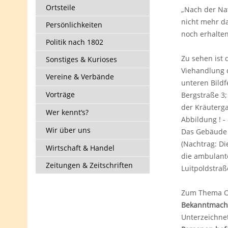
Ortsteile
„Nach der Nat
nicht mehr da
Persönlichkeiten
noch erhalte
Politik nach 1802
Zu sehen ist 
Sonstiges & Kurioses
Viehandlung d
Vereine & Verbände
unteren Bildf
Vorträge
Bergstraße 3;
der Kräuterga
Wer kennt‘s?
Abbildung ! 
Wir über uns
Das Gebäude l
(Nachtrag: Di
Wirtschaft & Handel
die ambulante
Zeitungen & Zeitschriften
Luitpoldstraß
Zum Thema Om
Bekanntmac
Unterzeichnet