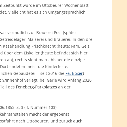
em Zeitpunkt wurde im Ottobeurer Wochenblatt
et. Vielleicht hat es sich umgangssprachlich
war vermutlich zur Brauerei Post (später
etreidelager, Mälzerei und Brauerei. In den drei
ren Käsehandlung Frischknecht (heute: Fam. Geis,
d über dem Eiskeller (heute befindet sich hier
n ab), rechts sieht man - bisher die einzige
 Dort endeten meist die Kinderfeste.
dlichen Gebäudeteil - seit 2016 die
Fa. Boxer
)
 9/Innenhof verlegt; bei Gerle wird Anfang 2020
 Teil des
Feneberg-Parkplatzes
an der
.1853, S. 3 (lf. Nummer 103):
rkehrsanstalten macht der ergebenst
spostfahrt nach Ottobeuren, und zurück
auch