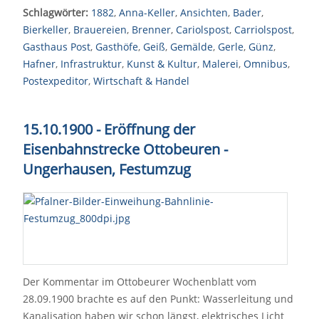
Schlagwörter:
1882
,
Anna-Keller
,
Ansichten
,
Bader
,
Bierkeller
,
Brauereien
,
Brenner
,
Cariolspost
,
Carriolspost
,
Gasthaus Post
,
Gasthöfe
,
Geiß
,
Gemälde
,
Gerle
,
Günz
,
Hafner
,
Infrastruktur
,
Kunst & Kultur
,
Malerei
,
Omnibus
,
Postexpeditor
,
Wirtschaft & Handel
15.10.1900 - Eröffnung der
Eisenbahnstrecke Ottobeuren -
Ungerhausen, Festumzug
Der Kommentar im Ottobeurer Wochenblatt vom
28.09.1900 brachte es auf den Punkt: Wasserleitung und
Kanalisation haben wir schon längst, elektrisches Licht